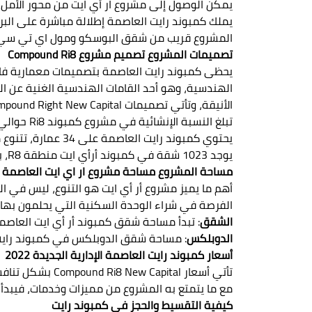
يمكن الوصول إلى مشروع ار أي ايت من محور الأمل خلال 10 د
يملك كمبوند رايت العاصمة إطلالة مباشرة على البرج
المشروع قريب من شقق البوسكو ومول اي تي سي
تصميمات المشروع تصميم مشروع Compound Ri8
يحظى كمبوند رايت العاصمة بتصميمات معمارية فاخ
الهندسية، وهو أحد القامات الهندسية الغنية عن ا
الأنيقة، وتأتي تصميمات Compound Right New Capital على النحو التالي:
تبلغ النسبة الإنشائية في مشروع كمبوند Ri8 حوالي 18% والباقي خصصته الشركة للمساحات الخضراء والمناظر الطبيعية.
يحتوي كمبوند رايت العاصمة على 34 عمارة، تتنوع ما بين الشقق والدوبلكس.
يوجد 1023 شقة في كمبوند أرأي ايت منطقة R8، بواقع 4 شقق في كل دور.
مساحة المشروع مساحة مشروع ار اي ايت العاصمة الإ
أهم ما يميز مشروع أر أي ايت هو التنوع، ليس في ا
الفرصة في شراء الوحدة السكنية التي يحلمون بها،
الشقق
: تبدأ مساحة شقق كمبوند أر أي ايت العاصمة الإداري
الدوبلكس
: مساحة شقق الدوبلكس في كمبوند رايت العاصم
أسعار كمبوند رايت العاصمة الإدارية الجديدة 2022
تأتي أسعار tal
مع ما يتمتع به المشروع من مميزات وخدمات، فيبدأ سعر المتر في كمبوند راي
كيفية التقسيط والحجز في كمبوند رايت