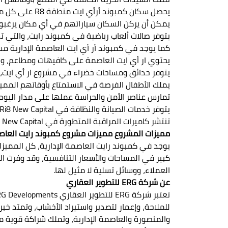
يحصل سكان كمبوند أرأي ايت منطقة R8 على كل ما يحتاجون إليه من خلال المول الخدمي، حيث يمكن أن يتسوق فيه السكان ويحصلون على كافة احتياجاتهم.
يمكن أن يركن السكان سياراتهم في أي مكان يرغبون 
يتوفر صالات ألعاب رياضية في كمبوند رايت، والتي ت
كما يوجد في كمبوند أر أي ايت العاصمة الإدارية مس
يحتوي ار أي ايت العاصمة على كافيهات ومطاعم، وال
يتوفر حدائق ومساحات خضراء في مشروع ار أي ايت، 
يملك الأطفال الفرصة في الاستمتاع بأوقاتهم المميزة
تمارس عناصر الأمن والحراسة عملها على مدار اليوم
يتوفر خدمات الصيانة والنظافة في Compound Ri8 New Capital، من أجل ظهور الوحدات طوال الوقت في مظهر لائق.
تنتشر كاميرات المراقبة المتطورة في Compound Right New Capital، من أجل تحقيق أقصى درجات الأمان بين السكان.
مميزات المشروع مميزات مشروع كمبوند رايت العاصم
يوجد في كمبوند رايت العاصمة الإدارية، كل المميز
العملاء، ووسائل تسلية لا مثيل لها.
عن شركة ERG للتطوير العقاري
والمنصورة والعاصمة الإدارية، وتملك شراكة قوية مع