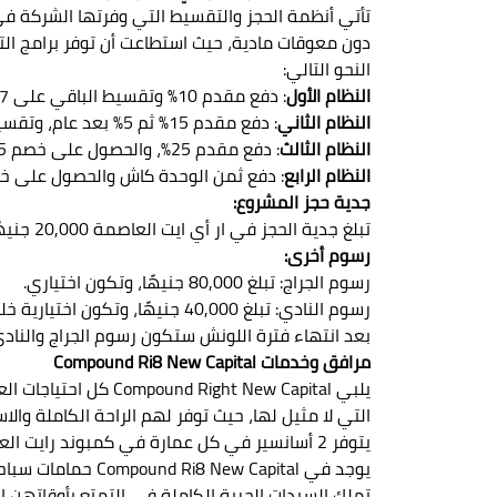
دون معوقات مادية، حيث استطاعت أن توفر برامج الت
النحو التالي:
النظام الأول
: دفع مقدم 10% وتقسيط الباقي على 7 سنوات.
النظام الثاني
: دفع مقدم 15% ثم 5% بعد عام، وتقسيط الباقي على 10 سنوات.
النظام الثالث
: دفع مقدم 25%، والحصول على خصم 25%، وتقسيط الباقي على 4 سنوات.
النظام الرابع
: دفع ثمن الوحدة كاش والحصول على خصم 5
جدية حجز المشروع:
تبلغ جدية الحجز في ار أي ايت العاصمة 20,000 جنيهًا، يتم استردادها بالكامل دون أي مصاريف إدارية.
رسوم أخرى:
رسوم الجراج: تبلغ 80,000 جنيهًا، وتكون اختياري.
رسوم النادي: تبلغ 40,000 جنيهًا، وتكون اختيارية خلال فترة اللونش.
بعد انتهاء فترة اللونش ستكون رسوم الجراج والنادي 
مرافق وخدمات Compound Ri8 New Capital
يلبي ht New Capital
التي لا مثيل لها، حيث توفر لهم الراحة الكاملة و
يتوفر 2 أسانسير في كل عمارة في كمبوند رايت العاصمة الإدارية، من أجل تسهيل الحركة على السكان.
يوجد في Compound Ri8 New Capital حمامات سباحة على أعلى مستوى، والتي يذهب إليها السكان في أي وقت للاستجمام.
تملك السيدات الحرية الكاملة في التمتع بأوقاتهن ا