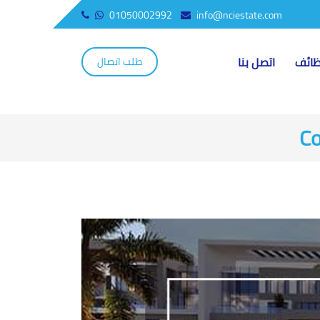
01050002992
info@nciestate.com
ائف
اتصل بنا
طلب اتصال