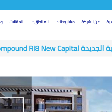
سية
عن الشركة
مشاريعنا
المناطق
المقالات
وظ
Compound Ri8 New 