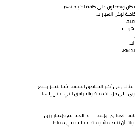
صة لركن السيارات.
نية.
هواية.
ت.
R.
الي في أكثر المناطق الحيوية، كما يتميز بتنوع
حات والأسعار التنافسية، وقد وفرت الشركة أنظمة التقسيط المريحة للعملاء، فضلًا عن أن مشروع ERG، يحتوي على كل الخدمات والمرافق التي يحتاج إليها
ER للتطوير العقاري ERG Developments، نتاج اندماج 4 كيانات تابعة للسيد محمد رزق، وهي شركة ERD للتطوير العقاري، وإعمار رزق العقارية، وإعمار رزق
العقاري على مدار 17 عامًا، وقد نجحت خلال هذه السنوات أن تنفذ مشروعات عملاقة في دمياط