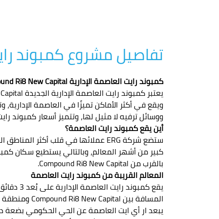
تفاصيل مشروع كمبوند رايت العاصمة الإ
كمبوند رايت العاصمة الإدارية Compound Ri8 New Capital
يعتبر كمبوند رايت العاصمة الإدارية الجديدة Compound Ri8 New Capital، من أحدث المشروعات التي أطلقتها شركة
ويقع في أكثر الأماكن تميزًا في العاصمة الإدارية
ووسائل ترفيه لا مثيل لها، وتتميز أسعار كمبوند رايت
أين يقع كمبوند رايت العاصمة؟
ستضع شركة ERG عملائها في قلب أكثر المناطق الحيوية في العاصمة، حيث
كبير من أشهر المعالم، وبالتالي يستطيع سكان كمبون
بالقرب من Compound Ri8 New Capital.
المعالم القريبة من كمبوند رايت العاصمة
يقع كمبوند رايت العاصمة الإدارية على بُعد 3 دقائق من النهر الأخضر.
المسافة بين Compound Ri8 New Capital ومنطقة الأعمال المركزية حوالي 5 دقائق.
يبعد ار أي ايت العاصمة عن الحي الحكومي بضعة دقا