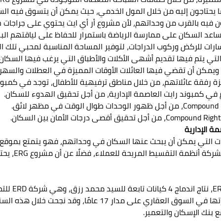
فيه بالقرب من وحداتهم، لأن مشروع أر أي ايت يحتوي على جراجات خا
ساعد السكان على ممارسة الرياضة باستمرار للحفاظ على لياقتهم البد
ارات للركض وركوب الدراجات، لتوفير المساحة المناسبة لمحبي تلك ال
تي يتم فيها تقديم أشهى الأكلات والأطباق التي يرغب فيها السكان.
ويمكن أن تقضي فيها العائلات الأوقات المميزة في العطلات والسهرا
 رفقة عائلاتهم، من خلال مناطق ترفيهية للأطفال، توجد في كمبوند i8
 في كمبوند رايت العاصمة الإدارية، من أجل تحقيق الهدوء للسكان.
ة الإدارية
ات التي يمكن أن يبحث عنها السكان في وحداتهم، فهو يتمتع بموقع مث
كبير في المسا
تعتبر شركة G
للملاحة، وإعمار لتصدير واستيراد الأخشاب، وتمتد خبرتها في السوق 
 بنك الإسكان والتعمير.