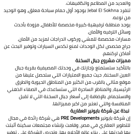
والعديد من المطاعم والكافيهات.
تنفرد Jebal El Sokhna بوجود أول حمام سباحة معلق، وهو الوحيد
من نوعه.
يوجد منطقة ترفيهية كبيرة مخصصة للأطفال، مزودة بأحدث
وسائل الترفيه والأمان.
مسارات مخصصة للمشي وركوب الدراجات لمزيد من الأمان.
جراج مخصص لكل الوحدات لمنع تكدس السيارات وتوفير البحث عن
أماكن لركنهم.
مميزات مشروع جبال السخنة
بالتأكيد ستستمتع بإجازتك في وحدتك المصيفية بقرية جبال
العين السخنة، حيث جميع الامتيازات التي ستحصل عليها من
موقع مثالي بالقرب من الكثير من المناطق الحيوية والطرق
الرئيسية، والمناظر الساحرة التي ستساعدك في الصفاء الذهني
والاستجمام، بالإضافة إلى أسعار جبال السخنة التي لا تقبل
المنافسة والتي تعتبر من اكبر مميزاتها.
نبذة عن شركة بايونير العقارية
إن شركة بايونير
PRE Developments
هي شركة رائدة في مجال
للتطوير العقاري في مصر، وقامت بإنشاء مجتمعات سكينة أثبتت
بها قدرتها على بناء عالم الأحلام بها، وتحرص الشركة على توفير