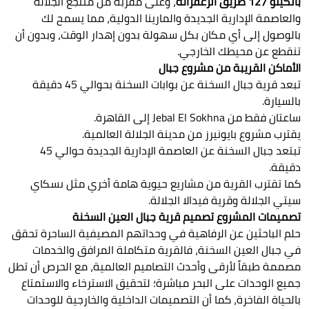
بالكيلو 127 طريق الزعفرانة
، وعلى مقربة من منتجع الجلالة
والعاصمة الإدارية الجديدة والمارينا الدولية، مما يسمح لك
بالوصول إلى أي مكان بكل سهولة بدون إهدار الوقت، وبدون أن
تنقطع عن محيطك الخارجي.
الأماكن القريبة من مشروع جبال
تبعد قرية جبال السخنة عن بوابات السخنة بحوالي 45 دقيقة
بالسيارة.
ساعتان فقط من Jebal El Sokhna إلى القاهرة.
يقترب مشروع بايونيرز من مدينة الجلالة العالمية.
تبتعد جبال السخنة عن العاصمة الإدارية الجديدة حوالي 45
دقيقة.
كما تقترب القرية من مشاريع حيوية هامة أخري مثل ىسكاي
سيتي الجلالة وقرية فيدالا الجلالة.
تصميمات المشروع تصميم قرية جبال العين السخنة
حلم الباحثين عن الرفاهية في وحداتهم المصيفية الساحرة تحقق
في جبال العين السخنة، فالقرية متكاملة المرافق والخدمات
مصممة طبقاً لأرقى وأحدث التصاميم العالمية، مع الحرص أن تطل
جميع الوحدات على البحر مباشرة؛ لتحقيق الاسترخاء والاستمتاع
بالحياة الفاخرة، كما أن التصميمات الداخلية والخارجية للوحدات