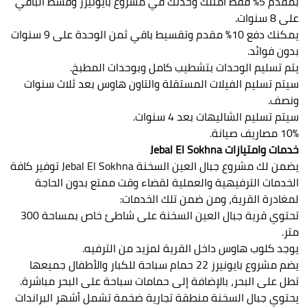
بمقدم 5% فقط امتلك وحدتك في مشروع بايونيرز وقسط الباقي
على 8 سنوات.
يمكنك دفع 10% مقدم وتقسيط باقي ثمن الوحدة على 9 سنوات
بدون فوائد.
يتم تسليم الوحدات بتشطيب كامل وبوحدات المطبخ.
سيتم تسليم الفيلات المستقلة والتاون هاوس بعد ثلاث سنوات
ونصف.
سيتم تسليم الشاليهات بعد 4 سنوات.
10% مصاريف صيانة.
خدمات وامتيازات Jebal El Sokhna
يضمن لك مشروع جبال العين السخنة Jebal El Sokhna توفير كافة
الخدمات الترفيهية والعملية لقضاء وقت ممتع بدون الحاجة
لمغادرة القرية، ومن ضمن تلك الخدمات:
تحتوي قرية جبال العين السخنة على شاطئ خاص بمساحة 300
متر.
يوجد كلوب هاوس داخل القرية لمزيد من الترفيه.
يضم مشروع بايونيرز 22 حمام سباحة للكبار والأطفال جميعها
تطل على البحر، بالإضافة إلى حمامات سباحة على البحر مباشرة.
يحتوي جبال السخنة منطقة تجارية ضخمة تشمل أشهر البراندات