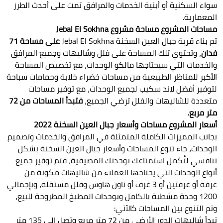
سواء السكنية أو أبنية الخدمات والمرافق تمت على أحدث الطرز
المعمارية.
مساحات المشروع مساحة مشروع Jebal El Sokhna
تم بناء قرية جبال العين السخنة Jebal El Sokhna
على مساحة 71
فدان
، وتحتوي تلك المساحة على فلل وشاليهات وجميع المرافق
والخدمات التي سيحتاجها مالكو الوحدات، مع تخصيص المساحة
الأكبر للمناظر الطبيعية من مساحات خضراء خلابة وحمامات سباحة
لتوفير أفضل لاند سكيب لجميع الوحدات، مع توفير مساحات
متعددة للشاليهات والفلل ترضي الجميع،
فتبدأ المساحات من 72
متر مربع.
أسعار المشروع مساحات وأسعار جبال العين السخنة 2022
بجانب المميزات الكاملة المتمثلة في المرافق والخدمات وتصميم
الوحدات، جاء تنوع المساحات وأسعار جبال العين السخنة بشكل
تنافسي لتُكمل استمتاعك بوحدتك المصيفية، فتم توفير جميع
أنواع الوحدات التي يحتاجها العملاء من شاليهات مكونة من
غرفة أو غرفتين أو 3 غرف أو تاون هاوس وفلل مستقلة، وبإجمالي
1200 وحدة مشطبة بالكامل وبوحدات المطبخ المطروحة للبيع،
وتم التنوع بين المساحات كالآتي:
تبدأ شاليهات الدور الأرضي من 72 متر مربع وتصل إلى 135 متر