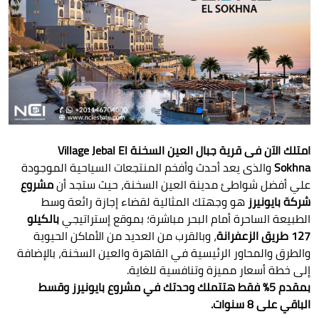
امتلك الاَن فى قرية جبال العين السخنة Village Jebal El
Sokhna
والذى يعد أحدث وأفخم المنتجعات السياحية الموجودة
علي أفضل شواطئ مدينة العين السخنة، حيث ستجد أن
مشروع
شركة بايونيرز
هو وجهتك المثالية لقضاء إجازة رائعة وسط
الطبيعة الساحرة أمام البحر مباشرة؛ بموقع إستراتيجي
بالكيلو
127 طريق الزعفرانة
، وبالقرب من العديد من الأماكن الحيوية
والطرق والمحاور الرئيسية في القاهرة والعين السخنة، بالإضافة
إلى خطة أسعار مميزة وتنافسية للغاية.
بمقدم 5% فقط هتتملك وحدتك في مشروع بايونيرز وقسط
الباقي على 8 سنوات.