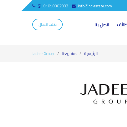
01050002992
info@nciestate.com
ائف
اتصل بنا
طلب اتصال
الرئيسية
مشاريعنا
Jadeer Group